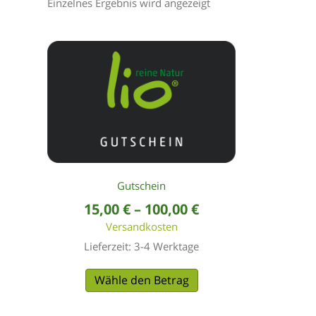
Einzelnes Ergebnis wird angezeigt
Gutschein
15,00
€
–
100,00
€
Versandkosten
Lieferzeit:
3-4 Werktage
Dieses
Produkt
Wähle den Betrag
weist
mehrere