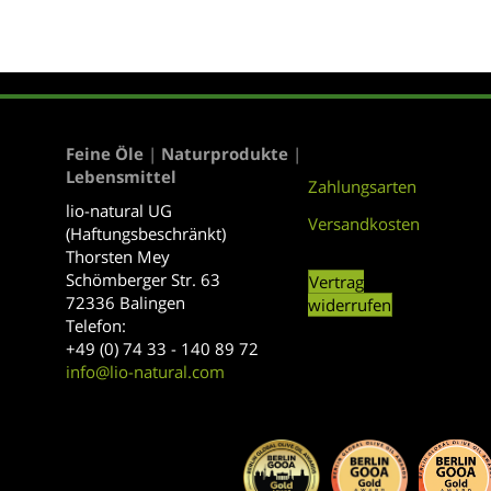
Varianten
auf.
Die
Optionen
können
auf
der
Feine Öle
|
Naturprodukte
|
Produktseite
Lebensmittel
Zahlungsarten
gewählt
lio-natural UG
werden
Versandkosten
(Haftungsbeschränkt)
Thorsten Mey
Schömberger Str. 63
Vertrag
72336 Balingen
widerrufen
Telefon:
+49 (0) 74 33 - 140 89 72
info@lio-natural.com