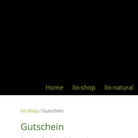
Home
lio-shop
lio-natural
lio-shop
/ Gutschein
Gutschein