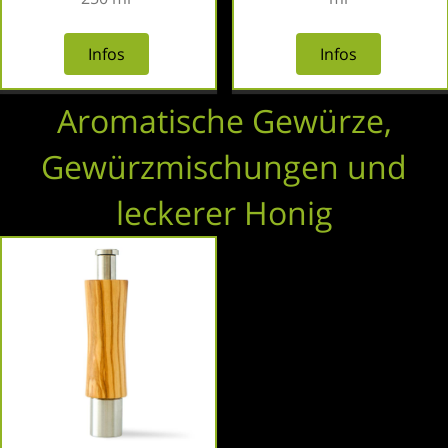
Infos
Infos
Aromatische Gewürze,
Gewürzmischungen
und
leckerer Honig