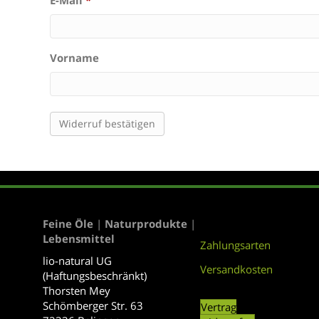
E-Mail
*
E
Vorname
-
M
a
Widerruf bestätigen
i
l
(
w
Feine Öle
|
Naturprodukte
|
i
Lebensmittel
Zahlungsarten
e
lio-natural UG
d
Versandkosten
(Haftungsbeschränkt)
Thorsten Mey
e
Schömberger Str. 63
Vertrag
r