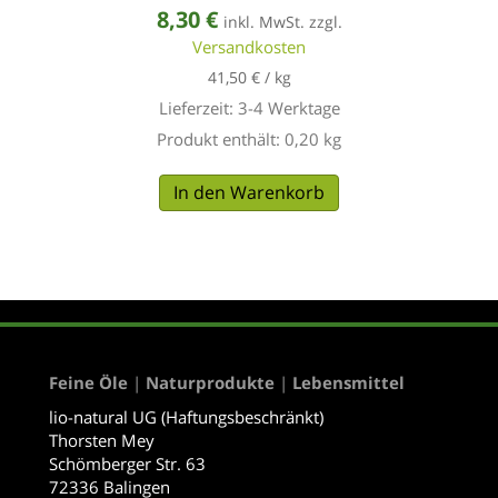
8,30
€
inkl. MwSt. zzgl.
Versandkosten
41,50
€
/
kg
Lieferzeit:
3-4 Werktage
Produkt enthält: 0,20
kg
In den Warenkorb
Feine Öle
|
Naturprodukte
|
Lebensmittel
lio-natural UG (Haftungsbeschränkt)
Thorsten Mey
Schömberger Str. 63
72336 Balingen