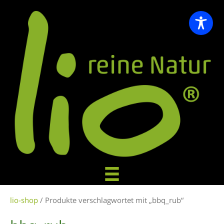
lio-shop
/ Produkte verschlagwortet mit „bbq_rub“