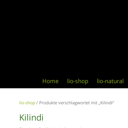
Home
lio-shop
lio-natural
lio-shop
/ Produkte verschlagwortet mit „Kilindi“
Kilindi