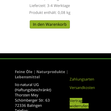
Lieferzeit:
3-4 Werktage
Produkt enthält: 0,08
kg
In den Warenkorb
Feine Öle
|
Naturprodukte
|
Lebensmittel
Zahlungsarten
lio-natural UG
Versandkosten
(Haftungsbeschränkt)
Thorsten Mey
Schömberger Str. 63
Vertrag
72336 Balingen
widerrufen
Telefon: