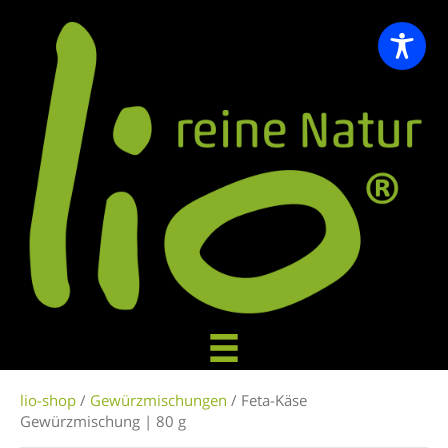
lio-shop
/
Gewürzmischungen
/ Feta-Käse
Gewürzmischung | 80 g