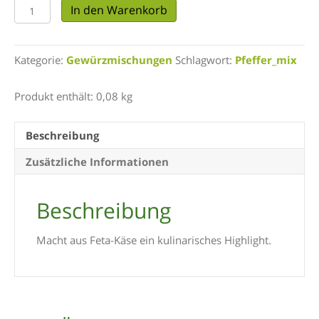
Feta-
In den Warenkorb
Käse
Gewürzmischung
|
Kategorie:
Gewürzmischungen
Schlagwort:
Pfeffer_mix
80
g
Menge
Produkt enthält: 0,08
kg
Beschreibung
Zusätzliche Informationen
Beschreibung
Macht aus Feta-Käse ein kulinarisches Highlight.