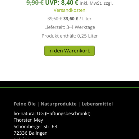
Ursprünglicher
Aktueller
9,90
€
UVP:
8,40
€
inkl. MwSt. zzgl.
Preis
Versandkosten
Preis
39,60
€
33,60
€
/
Liter
war:
ist:
Lieferzeit:
3-4 Werktage
9,90 €
8,40 €.
Produkt enthält: 0,25
Liter
In den Warenkorb
Feine Öle
|
Naturprodukte
|
Lebensmittel
lio-natural UG (Haftungsbeschränkt)
Thorsten Mey
Schömberger Str. 63
72336 Balingen