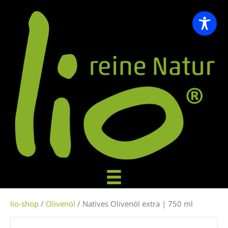
lio-shop
/
Olivenöl
/ Natives Olivenöl extra | 750 ml