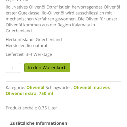
lio „Natives Olivenöl Extra“ ist ein hervorragendes Olivenöl
erster Güteklasse. lio-Olivenöl wird ausschliesslich mit
mechanischen Verfahren gewonnen. Die Oliven für unser
Olivenöl kommen aus der Region Kalamata in
Griechenland.
Herkunftsland: Griechenland
Hersteller: lio-natural
Lieferzeit:
3-4 Werktage
Natives
In den Warenkorb
Olivenöl
extra
|
Kategorie:
Olivenöl
Schlagwörter:
Olivenöl
,
natives
750
Olivenöl extra
,
750 ml
ml
Menge
Produkt enthält: 0,75
Liter
Zusätzliche Informationen