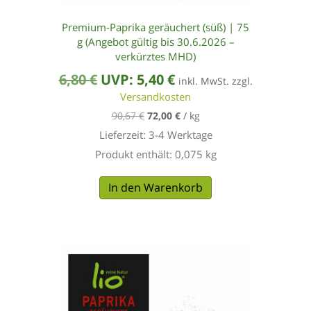
Premium-Paprika geräuchert (süß) | 75
g (Angebot gültig bis 30.6.2026 –
verkürztes MHD)
Ursprünglicher
Aktueller
6,80
€
UVP:
5,40
€
inkl. MwSt. zzgl.
Preis
Versandkosten
Preis
90,67
€
72,00
€
/
kg
war:
ist:
Lieferzeit:
3-4 Werktage
6,80 €
5,40 €.
Produkt enthält: 0,075
kg
In den Warenkorb