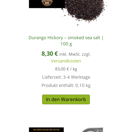
Durango Hickory – smoked sea salt |
100 g
8,30
€
inkl. MwSt. zzgl.
Versandkosten
83,00
€
/
kg
Lieferzeit:
3-4 Werktage
Produkt enthält: 0,10
kg
In den Warenkorb