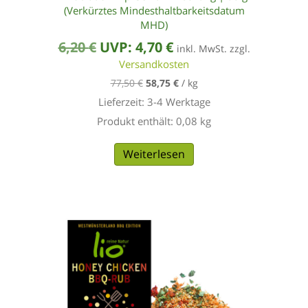
(Verkürztes Mindesthaltbarkeitsdatum
MHD)
Ursprünglicher
Aktueller
6,20
€
UVP:
4,70
€
inkl. MwSt. zzgl.
Preis
Versandkosten
Preis
77,50
€
58,75
€
/
kg
war:
ist:
Lieferzeit:
3-4 Werktage
6,20 €
4,70 €.
Produkt enthält: 0,08
kg
Weiterlesen