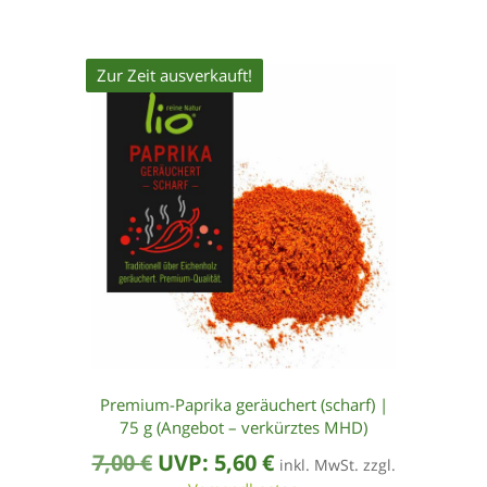
Zur Zeit ausverkauft!
Premium-Paprika geräuchert (scharf) |
75 g (Angebot – verkürztes MHD)
Ursprünglicher
Aktueller
7,00
€
UVP:
5,60
€
inkl. MwSt. zzgl.