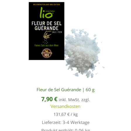
Fleur de Sel Guérande | 60 g
7,90
€
inkl. MwSt. zzgl.
Versandkosten
131,67
€
/
kg
Lieferzeit:
3-4 Werktage
Produkt enthält: 0,06
kg