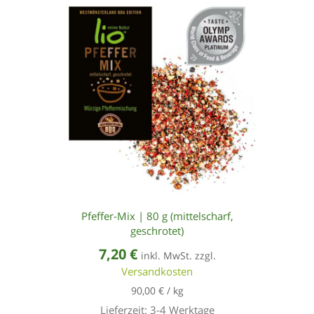
Pfeffer-Mix | 80 g (mittelscharf,
geschrotet)
7,20
€
inkl. MwSt. zzgl.
Versandkosten
90,00
€
/
kg
Lieferzeit:
3-4 Werktage