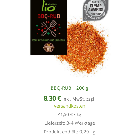
BBQ-RUB | 200 g
8,30
€
inkl. MwSt. zzgl.
Versandkosten
41,50
€
/
kg
Lieferzeit:
3-4 Werktage
Produkt enthält: 0,20
kg