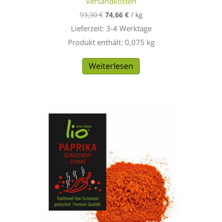
Preis
Versandkosten
Preis
93,30
€
74,66
€
/
kg
war:
ist:
Lieferzeit:
3-4 Werktage
7,00 €
5,60 €.
Produkt enthält: 0,075
kg
Weiterlesen