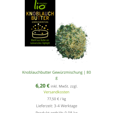
Knoblauchbutter Gewürzmischung | 80
g
6,20
€
inkl. MwSt. zzgl.
Versandkosten
77,50
€
/
kg
Lieferzeit:
3-4 Werktage
Produkt enthält: 0,08
kg