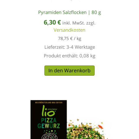
Pyramiden Salzflocken | 80 g
6,30
€
inkl. MwSt. zzgl.
Versandkosten
78,75
€
/
kg
Lieferzeit:
3-4 Werktage
Produkt enthält: 0,08
kg
In den Warenkorb